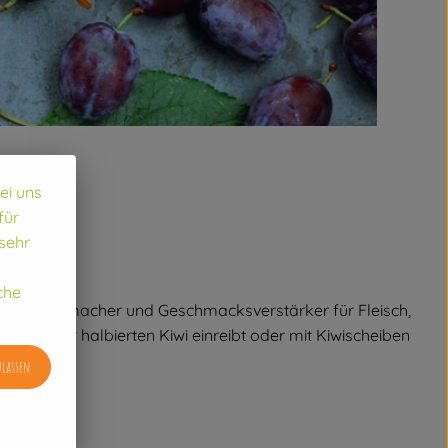
bei uns
für
sehr
che
nder Weichmacher und Geschmacksverstärker für Fleisch,
mit einer halbierten Kiwi einreibt oder mit Kiwischeiben
ulassen