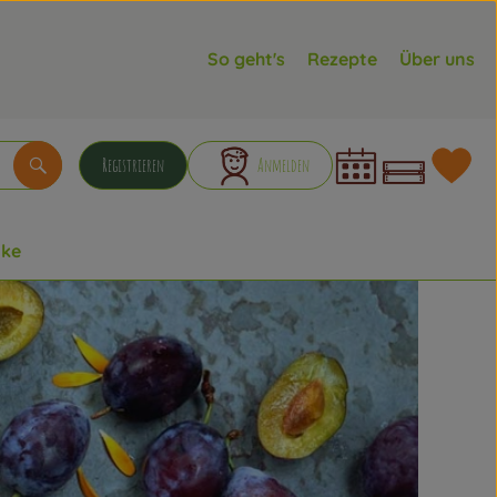
So geht's
Rezepte
Über uns
Warenkorb
L
Registrieren
Anmelden
Suchen
nke