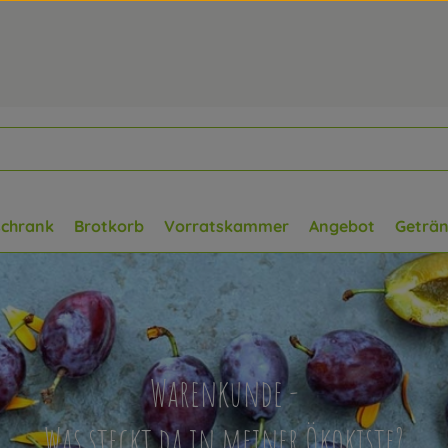
schrank
Brotkorb
Vorratskammer
Angebot
Geträ
Warenkunde -
Was steckt da in meiner Ökokiste?