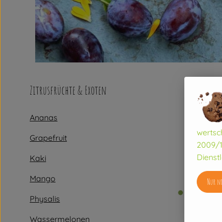
Zitrusfrüchte & Exoten
Ananas
wertsc
Grapefruit
2009/1
Dienstl
Kaki
Mango
Nur no
Physalis
Wassermelonen