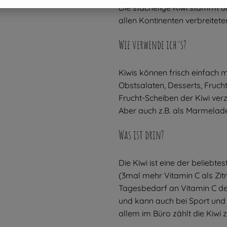
Die stachelige Kiwi stammt u
allen Kontinenten verbreitete
Wie verwende ich´s?
Kiwis können frisch einfach m
Obstsalaten, Desserts, Fruch
Frucht-Scheiben der Kiwi ver
Aber auch z.B. als Marmelad
Was ist drin?
Die Kiwi ist eine der beliebt
(3mal mehr Vitamin C als Zit
Tagesbedarf an Vitamin C deck
und kann auch bei Sport und 
allem im Büro zählt die Kiwi