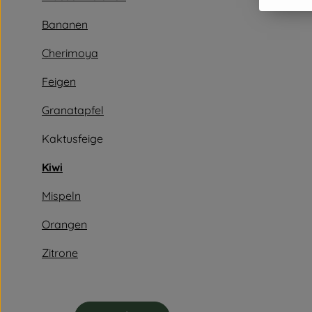
Bananen
Cherimoya
Feigen
Granatapfel
Kaktusfeige
Kiwi
Mispeln
Orangen
Zitrone