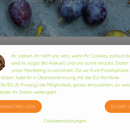
Kiwi
Ihr Lieben, Ihr helft uns sehr, wenn Ihr Cookies zulasst (
sind es sogar Bio-Kekse!) und uns somit erlaubt, Daten 
unser Marketing zu sammeln. Da wir Eure Privatsphäre 
Wussten Sie´s schon?
hätzen, habt ihr in Übereinstimmung mit der EU-Richtlinie
36/EG (E-Privacy) die Möglichkeit, genau einzustellen, an wel
Die Kiwi gilt als hervorrage
eister Ihr Daten weitergebt.
indem man es vor dem Braten 
belegt!
twendige Cookies zulassen
Alle Cookies z
Wo kommt´s her?
Cookieeinstellungen