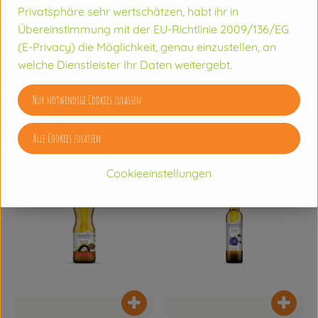
Privatsphäre sehr wertschätzen, habt ihr in
Übereinstimmung mit der EU-Richtlinie 2009/136/EG
(E-Privacy) die Möglichkeit, genau einzustellen, an
Produkt zum Warenkorb hinzufügen
Produkt z
welche Dienstleister Ihr Daten weitergebt.
4,99 €
6,99 €
/ 500ml
/ 1l
, Preis:
, Preis:
Nur notwendige Cookies zulassen
Rapsöl nativ
Sonnenblumenöl nativ
, Referenzpreis:
, Referenzpreis:
Deutschland
9,98 €
/ l
6,99 €
/ l
, Herkunft:
Mehrweg
Alle Cookies zulassen
, Kontrollstelle:
FR-BIO-01
, Verband:
Produkt zu Favouriten hinzufügen
Produkt zu Favouriten hinzufügen
Cookieeinstellungen
, Kontrollstelle:
DE-ÖKO-006
Produkt zum Warenkorb hinzufügen
Produkt z