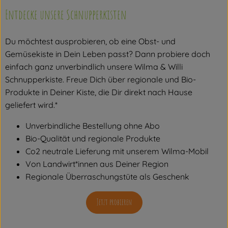
Vorratskammer
Entdecke unsere Schnupperkisten
Angebot
Du möchtest ausprobieren, ob eine Obst- und
Getränke
Gemüsekiste in Dein Leben passt? Dann probiere doch
einfach ganz unverbindlich unsere Wilma & Willi
Schnupperkiste. Freue Dich über regionale und Bio-
So geht's
Produkte in Deiner Kiste, die Dir direkt nach Hause
geliefert wird.*
Rezepte
Unverbindliche Bestellung ohne Abo
Über uns
Bio-Qualität und regionale Produkte
Co2 neutrale Lieferung mit unserem Wilma-Mobil
Von Landwirt*innen aus Deiner Region
Regionale Überraschungstüte als Geschenk
Jetzt probieren