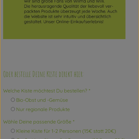
Oder bestelle Deine Kiste direkt hier:
Welche Kiste möchtest Du bestellen?
*
Bio-Obst und -Gemüse
Nur regionale Produkte
Wähle Deine passende Größe
*
Kleine Kiste für 1-2 Personen (15€ statt 20€)