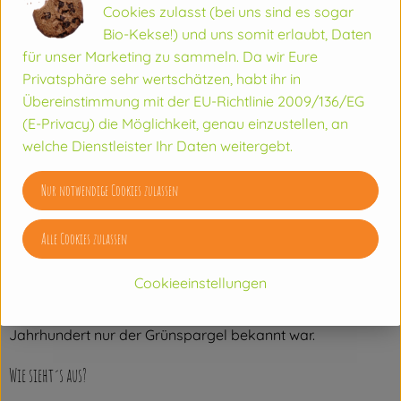
Wussten Sie´s schon?
Cookies zulasst (bei uns sind es sogar
Bio-Kekse!) und uns somit erlaubt, Daten
”Königliches Gemüse”, “Frühlingsluft in Stangen”,
für unser Marketing zu sammeln. Da wir Eure
“essbares Elfenbein” - so vielfältig die Vergleiche, so groß
Privatsphäre sehr wertschätzen, habt ihr in
ist auch die Faszination, die Spargel immer wieder und
Übereinstimmung mit der EU-Richtlinie 2009/136/EG
durch die Jahrhunderte auf viele Feinschmecker aus allen
(E-Privacy) die Möglichkeit, genau einzustellen, an
Erdteilen ausübt.
welche Dienstleister Ihr Daten weitergebt.
Wo kommt´s her?
Nur notwendige Cookies zulassen
Die ursprüngliche Heimat des Spargels dürften die
Alle Cookies zulassen
Salzsteppen Mittelasiens sein. Die Wildform des Spargels
wurde schon von den Römern geschätzt, welche diesen
Cookieeinstellungen
noch in Wäldern mit sandigem Boden gesammelt haben.
Seit dieser Zeit gilt er als Delikatesse, obwohl bis in das 17.
Jahrhundert nur der Grünspargel bekannt war.
Wie sieht´s aus?