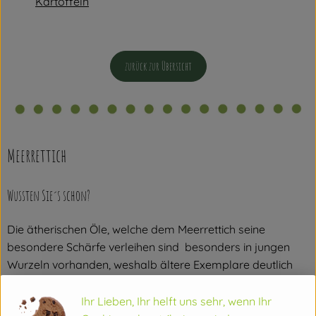
Kartoffeln
zurück zur Übersicht
Meerrettich
Wussten Sie´s schon?
Die ätherischen Öle, welche dem Meerrettich seine
besondere Schärfe verleihen sind besonders in jungen
Wurzeln vorhanden, weshalb ältere Exemplare deutlich
milder in Ihrer Schärfe schmecken.
Ihr Lieben, Ihr helft uns sehr, wenn Ihr
Wo kommt´s her?