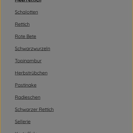
Vorratskammer
Schalotten
Angebot
Rettich
Getränke
Rote Bete
Schwarzwurzeln
So geht's
Topinambur
Rezepte
Herbstrübchen
Über uns
Pastinake
Radieschen
Schwarzer Rettich
Sellerie