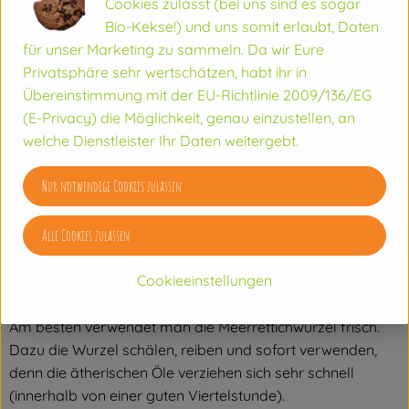
Cookies zulasst (bei uns sind es sogar
Bio-Kekse!) und uns somit erlaubt, Daten
Der bei uns vor allem in Ost- und Süddeutschland
für unser Marketing zu sammeln. Da wir Eure
angebaute Meerrettich ist eine seit der Antike bekannte
Privatsphäre sehr wertschätzen, habt ihr in
Heil- und Gewürzpflanze. In seiner wilden Form wächst der
Übereinstimmung mit der EU-Richtlinie 2009/136/EG
Meerrettich bis heute in Osteuropa.
(E-Privacy) die Möglichkeit, genau einzustellen, an
welche Dienstleister Ihr Daten weitergebt.
Wie sieht´s aus?
Nur notwendige Cookies zulassen
Der zum Würzen verwendete Pflanzenteil ist die
pfahlartige, bräunliche Wurzel mit ihrem weißen, holzigem
Alle Cookies zulassen
Fleisch, die bis zu 60 cm lang werden kann.
Wie verwende ich´s?
Cookieeinstellungen
Am besten verwendet man die Meerrettichwurzel frisch.
Dazu die Wurzel schälen, reiben und sofort verwenden,
denn die ätherischen Öle verziehen sich sehr schnell
(innerhalb von einer guten Viertelstunde).