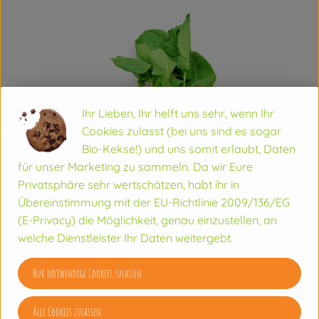
Ihr Lieben, Ihr helft uns sehr, wenn Ihr
Cookies zulasst (bei uns sind es sogar
Bio-Kekse!) und uns somit erlaubt, Daten
für unser Marketing zu sammeln. Da wir Eure
Privatsphäre sehr wertschätzen, habt ihr in
Übereinstimmung mit der EU-Richtlinie 2009/136/EG
Kohlrabi
(E-Privacy) die Möglichkeit, genau einzustellen, an
welche Dienstleister Ihr Daten weitergebt.
Wussten Sie´s schon?
Nur notwendige Cookies zulassen
Der Kohlrabi auch Oberkohlrabi, Oberrübe, Rübkohl und
Alle Cookies zulassen
Stängelrübe, in Wien auch Kohlrübe genannt, ist eine