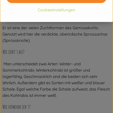
Gemüsepflanze.
Cookieeinstellungen
Wo kommt´s her?
Er ist eine der vielen Zuchtformen des Gemüsekohls.
Genutzt wird hier die verdickte, oberirdische Sprossachse
(Sprossknolle).
Wie sieht´s aus?
Man unterscheidet zwei Arten: Winter- und
Sommerkohlrabi. Winterkohlrabi ist größer und
lagerfähig. Geschmacklich sind die beiden sich sehr
ähnlich. Außerdem gibt es Sorten mit weißer und blauer
Schale. Egal welche Farbe die Schale aufweist, das Fleisch
des Kohlrabis ist immer weiß.
Wie verwende ich´s?