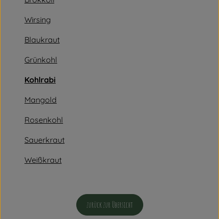
Vorratskammer
Wirsing
Angebot
Blaukraut
Getränke
Grünkohl
Kohlrabi
So geht's
Mangold
Rezepte
Rosenkohl
Über uns
Sauerkraut
Weißkraut
zurück zur Übersicht