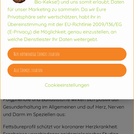
Bio-Kekse!) und uns somit erlaubt, Daten
für unser Marketing zu sammeln. Da wir Eure
Als sehr altes Nahrungsmittel dürfte die Hasel schon bei
Privatsphäre sehr wertschätzen, habt ihr in
Steinzeitkulturen einen hohen Stellenwert besessen haben.
Übereinstimmung mit der EU-Richtlinie 2009/136/EG
Zumindest aus germanischer Zeit ist überliefert, dass die
(E-Privacy) die Möglichkeit, genau einzustellen, an
„Frau Haselin“ nicht gefällt werden durfte. Fremde durften
welche Dienstleister Ihr Daten weitergebt.
von Haselsträuchern nicht mehr als eine Handvoll Nüsse
nehmen.
Nur notwendige Cookies zulassen
Was ist drin?
Alle Cookies zulassen
Der tägliche Verzehr von 50-100 g Haselnüssen trägt zu
einer gesunden und ausgewogenen Ernährung bei. Die in
Cookieeinstellungen
den Haselnüssen enthaltenen Fette, Vitamine,
Polyphenole und Ballaststoffe wirken sich positiv auf
Gesunderhaltung im Allgemeinen und auf Herz, Nerven
und Darm im Speziellen aus:
Fettsäureprofil schützt vor koronarer Herzkrankheit: