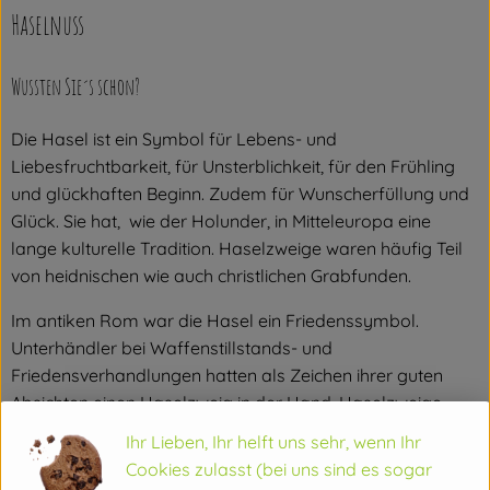
Haselnuss
Wussten Sie´s schon?
Die Hasel ist ein Symbol für Lebens- und
Liebesfruchtbarkeit, für Unsterblichkeit, für den Frühling
und glückhaften Beginn. Zudem für Wunscherfüllung und
Glück. Sie hat, wie der Holunder, in Mitteleuropa eine
lange kulturelle Tradition. Haselzweige waren häufig Teil
von heidnischen wie auch christlichen Grabfunden.
Im antiken Rom war die Hasel ein Friedenssymbol.
Unterhändler bei Waffenstillstands- und
Friedensverhandlungen hatten als Zeichen ihrer guten
Absichten einen Haselzweig in der Hand. Haselzweige
dienten auch als Grenzmarkierungen.
Ihr Lieben, Ihr helft uns sehr, wenn Ihr
Cookies zulasst (bei uns sind es sogar
Wo kommt´s her?