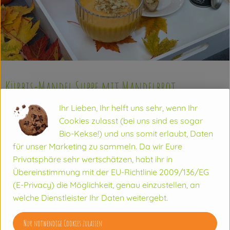
Vorratskammer
Angebot
Getränke
Kürbis-Mandel Suppe mit Mandelbrot
So geht's
Ihr Lieben, Ihr helft uns sehr, wenn Ihr
Rezepte
Zutaten
Cookies zulasst (bei uns sind es sogar
Über uns
Bio-Kekse!) und uns somit erlaubt, Daten
für unser Marketing zu sammeln. Da wir Eure
Für 4 Portionen
Privatsphäre sehr wertschätzen, habt ihr in
Für die Suppe:
Übereinstimmung mit der EU-Richtlinie 2009/136/EG
125 g Kartoffeln
(E-Privacy) die Möglichkeit, genau einzustellen, an
1/2 Hokkaido-Kürbis (300g)
welche Dienstleister Ihr Daten weitergebt.
10ml Mandelöl oder Olivenöl
400 ml Gemüsebrühe
Nur notwendige Cookies zulassen