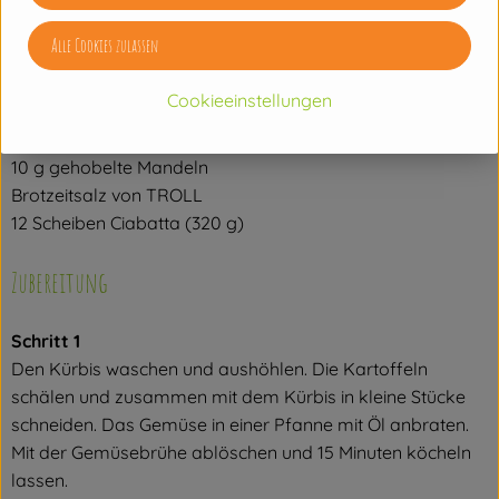
500 ml Mandelmilch
Salz & Pfeffer
Alle Cookies zulassen
Für das Brot:
Cookieeinstellungen
1 Zwiebel
10 ml Mandelöl
10 g gehobelte Mandeln
Brotzeitsalz von TROLL
12 Scheiben Ciabatta (320 g)
Zubereitung
Schritt 1
Den Kürbis waschen und aushöhlen. Die Kartoffeln
schälen und zusammen mit dem Kürbis in kleine Stücke
schneiden. Das Gemüse in einer Pfanne mit Öl anbraten.
Mit der Gemüsebrühe ablöschen und 15 Minuten köcheln
lassen.