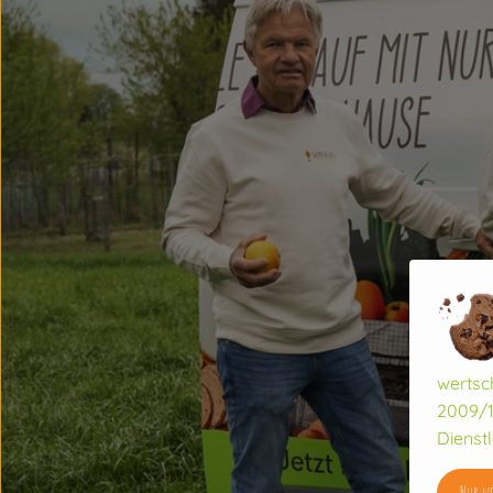
wertsc
2009/1
Dienstl
Nur no