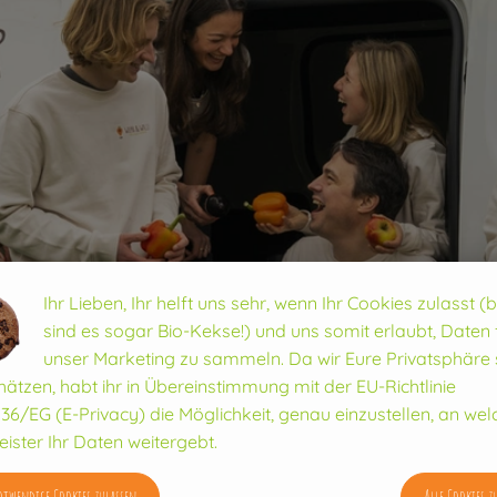
Ihr Lieben, Ihr helft uns sehr, wenn Ihr Cookies zulasst (
sind es sogar Bio-Kekse!) und uns somit erlaubt, Daten 
unser Marketing zu sammeln. Da wir Eure Privatsphäre 
hätzen, habt ihr in Übereinstimmung mit der EU-Richtlinie
36/EG (E-Privacy) die Möglichkeit, genau einzustellen, an wel
eister Ihr Daten weitergebt.
twendige Cookies zulassen
Alle Cookies z