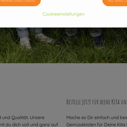
Cookieeinstellungen
Bestelle jetzt für deine Kita u
t und Qualität. Unsere
Mache es Dir einfach und bes
mit du dich voll und ganz auf
Gemüsekisten für Deine Kita b