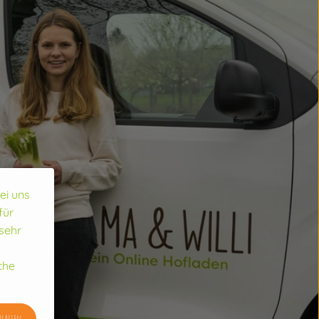
bei uns
für
sehr
che
ulassen