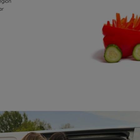
egion
ar