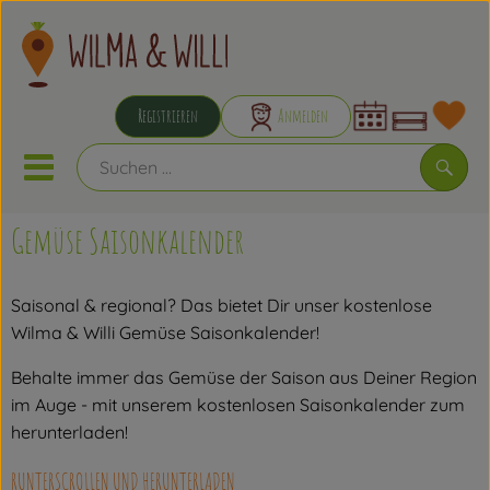
Warenkorb 
Registrieren
Anmelden
Link
Mobiles Menu öffnen oder schließen
Suchen
Gemüse Saisonkalender
Bunte Kisten
Aus der Region
Saisonal & regional? Das bietet Dir unser kostenlose
Wilma & Willi Gemüse Saisonkalender!
Obst & Gemüse
Behalte immer das Gemüse der Saison aus Deiner Region
Kühlschrank
im Auge - mit unserem kostenlosen Saisonkalender zum
herunterladen!
Brotkorb
RUNTERSCROLLEN UND HERUNTERLADEN