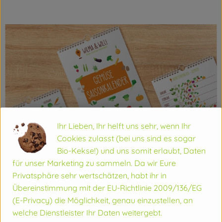
Vorratskammer
Angebot
Getränke
So geht's
Rezepte
Ihr Lieben, Ihr helft uns sehr, wenn Ihr
Über uns
Cookies zulasst (bei uns sind es sogar
Bio-Kekse!) und uns somit erlaubt, Daten
für unser Marketing zu sammeln. Da wir Eure
Privatsphäre sehr wertschätzen, habt ihr in
Übereinstimmung mit der EU-Richtlinie 2009/136/EG
(E-Privacy) die Möglichkeit, genau einzustellen, an
Trage Dich in unsere Liste ein, um unseren Saisonkalender
welche Dienstleister Ihr Daten weitergebt.
für Gemüse zu erhalten! Außerdem bekommst Du Tipps