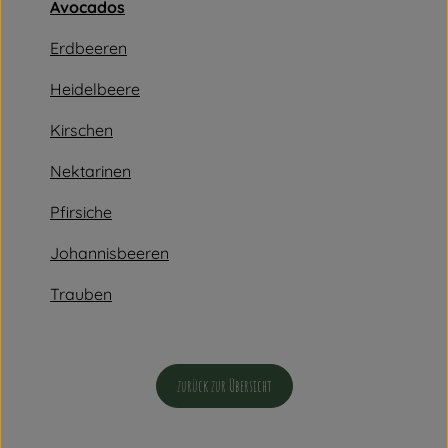
Vorratskammer
Avocados
Erdbeeren
Angebot
Heidelbeere
Getränke
Kirschen
So geht's
Nektarinen
Pfirsiche
Rezepte
Johannisbeeren
Über uns
Trauben
zurück zur Übersicht