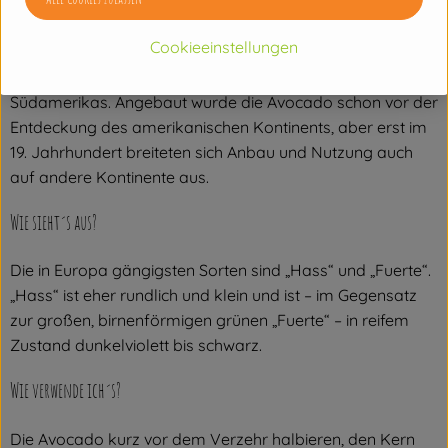
Wo kommt´s her?
Cookieeinstellungen
Die Ursprungsgebiete der Avocado sind die Tropen und
Subtropen Mittelamerikas und des nördlichen
Südamerikas. Angebaut wurde die Avocado schon vor der
Entdeckung des amerikanischen Kontinents, aber erst im
19. Jahrhundert breiteten sich Anbau und Nutzung auch
auf andere Kontinente aus.
Wie sieht´s aus?
Die in Europa gängigsten Sorten sind „Hass“ und „Fuerte“.
„Hass“ ist eher rundlich und klein und ist – im Gegensatz
zur großen, birnenförmigen grünen „Fuerte“ – in reifem
Zustand dunkelviolett bis schwarz.
Wie verwende ich´s?
Die Avocado kurz vor dem Verzehr halbieren, den Kern