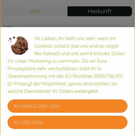
Info
Herkunft
Info
Ihr Lieben, Ihr helft uns sehr, wenn Ihr
Cookies zulasst (bei uns sind es sogar
Bio-Kekse!) und uns somit erlaubt, Daten
Produktinformationen
für unser Marketing zu sammeln. Da wir Eure
Privatsphäre sehr wertschätzen, habt ihr in
Übereinstimmung mit der EU-Richtlinie 2009/136/EG
Zutaten
(E-Privacy) die Möglichkeit, genau einzustellen, an
welche Dienstleister Ihr Daten weitergebt.
Nährwert-Info
Nur notwendige Cookies zulassen
Produktdatenblatt
Alle Cookies zulassen