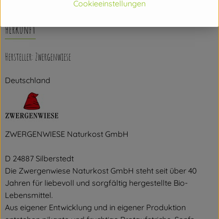
Cookieeinstellungen
Herkunft
Hersteller: Zwergenwiese
Deutschland
ZWERGENWIESE Naturkost GmbH
D 24887 Silberstedt
Die Zwergenwiese Naturkost GmbH steht seit über 40
Jahren für liebevoll und sorgfältig hergestellte Bio-
Lebensmittel.
Aus eigener Entwicklung und in eigener Produktion