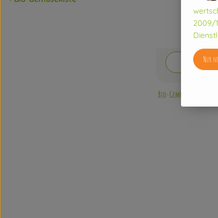
wertsc
2009/1
Dienstl
Nur no
Was ist 
Bio-Gemüsekiste klein