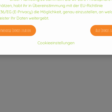
hätzen, habt ihr in Übereinstimmung mit der EU-Richtlinie
36/EG (E-Privacy) die Möglichkeit, genau einzustellen, an wel
eister Ihr Daten weitergebt.
twendige Cookies zulassen
Alle Cookies z
drin?
Was ist drin?
Cookieeinstellungen
Bio-Gemüsekiste groß