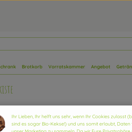
schrank
Brotkorb
Vorratskammer
Angebot
Geträ
iste
Ihr Lieben, Ihr helft uns sehr, wenn Ihr Cookies zulasst (
sind es sogar Bio-Kekse!) und uns somit erlaubt, Daten 
unser Marketing zu sammeln. Da wir Eure Privatsphäre 